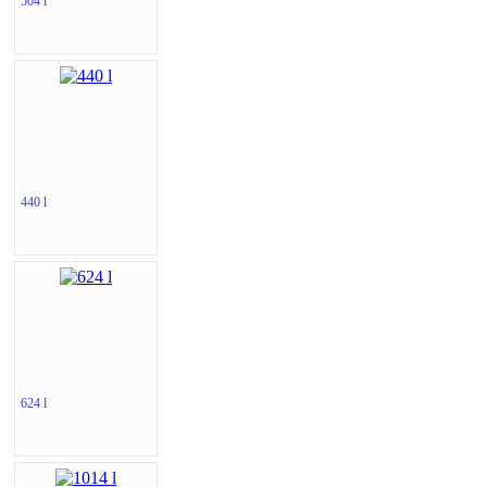
504 l
440 l
624 l