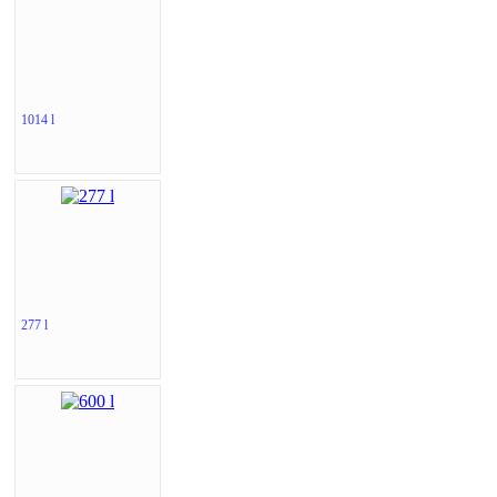
1014 l
277 l