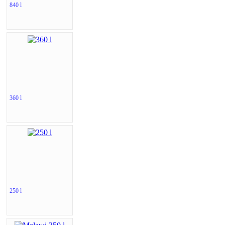
840 l
360 l
250 l