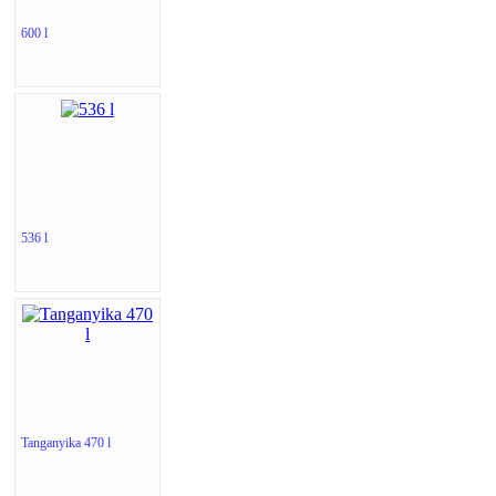
600 l
536 l
Tanganyika 470 l