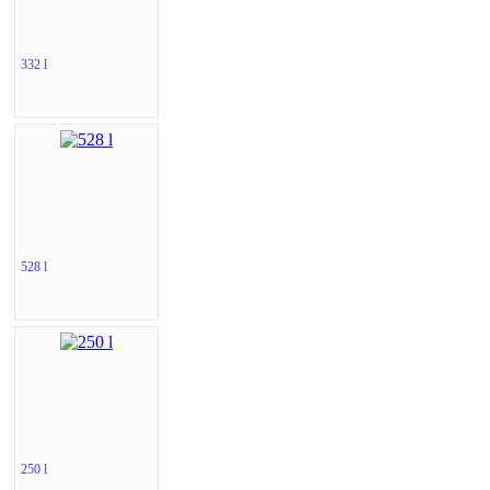
332 l
528 l
250 l