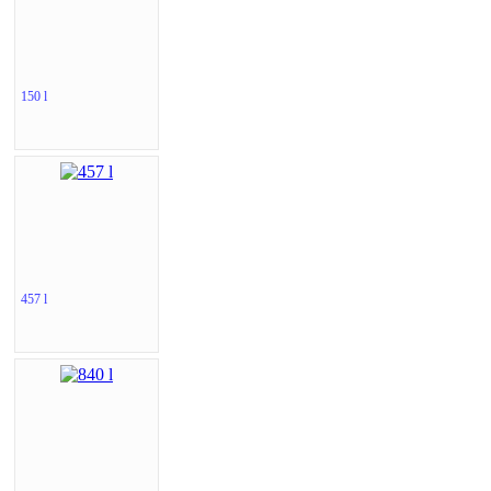
150 l
457 l