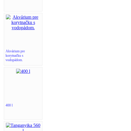
Akvárium pre
korytnačku s
vodopádom.
400 l