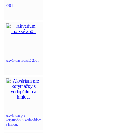
320 l
Akvárium morské 250 l
Akvárium pre
korytnačky s vodopádom
a hmlou.