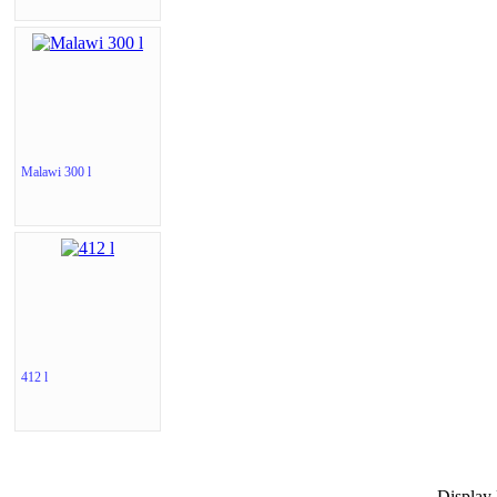
Malawi 300 l
412 l
Displa