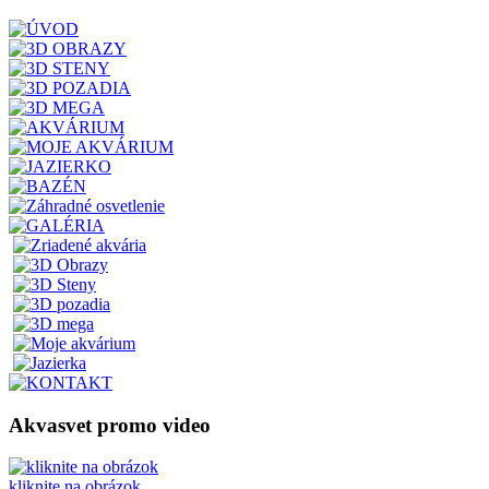
Akvasvet promo video
kliknite na obrázok