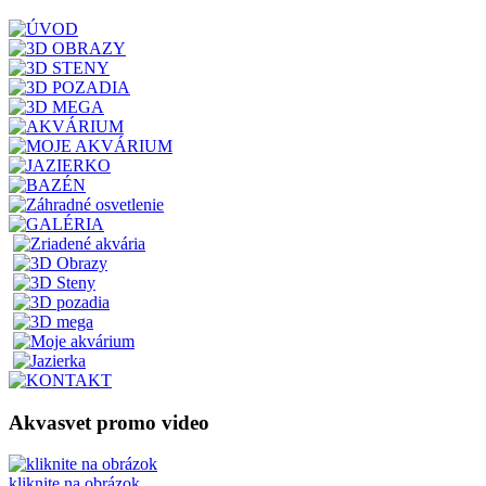
Akvasvet promo video
kliknite na obrázok