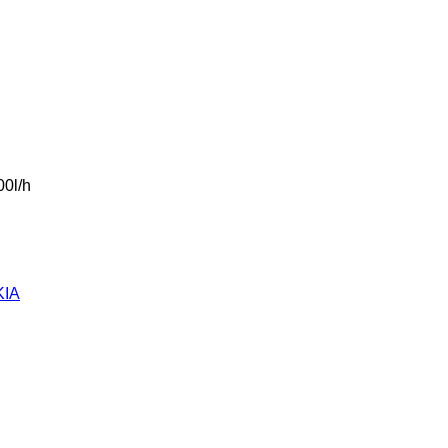
0l/h 
KIA