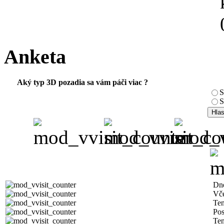
Anketa
Aký typ 3D pozadia sa vám páči viac ?
S
S
Dn
Vč
Ten
Pos
Ten