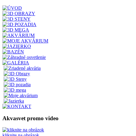
Akvasvet promo video
kliknite na obrázok