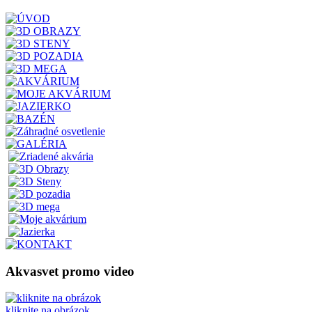
Akvasvet promo video
kliknite na obrázok