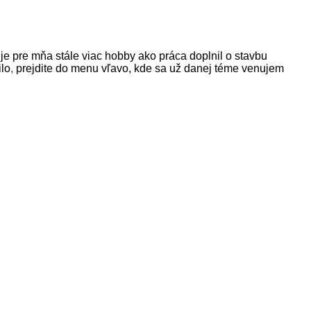
je pre mňa stále viac hobby ako práca doplnil o stavbu
ilo
,
prejdite do menu vľavo, kde sa už danej téme venujem