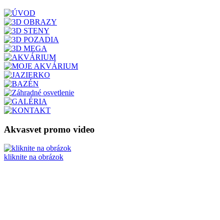
Akvasvet promo video
kliknite na obrázok